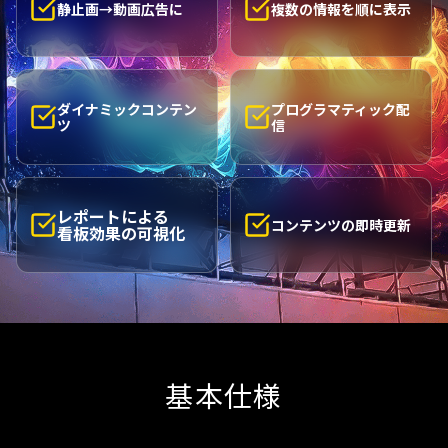
静止画→動画広告に
複数の情報を順に表示
ダイナミックコンテン
プログラマティック配
ツ
信
レポートによる
コンテンツの即時更新
看板効果の可視化
基本仕様