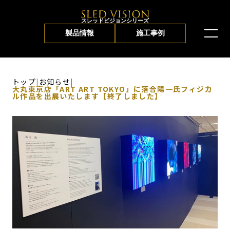
スレッドビジョンシリーズ
製品情報
施工事例
トップ
|
お知らせ
|
大丸東京店「ART ART TOKYO」に落合陽一氏フィジカ
ル作品を出展いたします【終了しました】