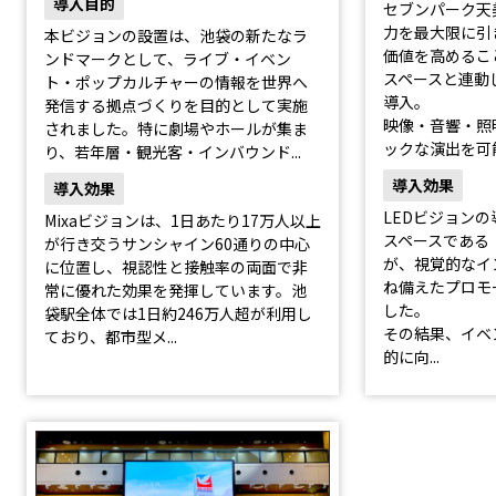
導入目的
セブンパーク天
力を最大限に引
本ビジョンの設置は、池袋の新たなラ
価値を高めるこ
ンドマークとして、ライブ・イベン
スペースと連動
ト・ポップカルチャーの情報を世界へ
導入。
発信する拠点づくりを目的として実施
映像・音響・照
されました。特に劇場やホールが集ま
ックな演出を可能.
り、若年層・観光客・インバウンド...
導入効果
導入効果
LEDビジョン
Mixaビジョンは、1日あたり17万人以上
スペースである「A
が行き交うサンシャイン60通りの中心
が、視覚的なイ
に位置し、視認性と接触率の両面で非
ね備えたプロモ
常に優れた効果を発揮しています。池
した。
袋駅全体では1日約246万人超が利用し
その結果、イベ
ており、都市型メ...
的に向...