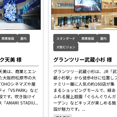
商業施設
屋内
スタンダード
商業施設
屋内
大型ビジョン
ク天美 様
グランツリー武蔵小杉 様
天美は、商業とエン
グランツリ―武蔵小杉は、JR「武
た大阪府松原市の大
蔵小杉駅」から徒歩4分に位置し
TOHOシネマズや屋
ァミリー層に人気の約160店が集
ィ「VS PARK」など
まるショッピングモールで、緑あ
設です。吹き抜けイ
ふれる屋上庭園「ぐらんぐりんガ
MAMI STADIU...
ーデン」などキッズが楽しめる施
設が魅力です。...