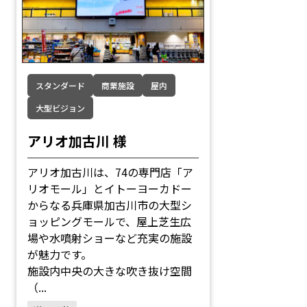
スタンダード
商業施設
屋内
大型ビジョン
アリオ加古川 様
アリオ加古川は、74の専門店「ア
リオモール」とイトーヨーカドー
からなる兵庫県加古川市の大型シ
ョッピングモールで、屋上芝生広
場や水噴射ショーなど充実の施設
が魅力です。
施設内中央の大きな吹き抜け空間
（...