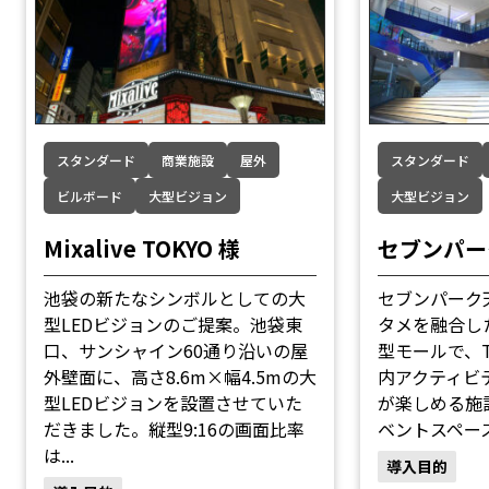
スタンダード
商業施設
屋外
スタンダード
ビルボード
大型ビジョン
大型ビジョン
Mixalive TOKYO 様
セブンパー
池袋の新たなシンボルとしての大
セブンパーク
型LEDビジョンのご提案。池袋東
タメを融合し
口、サンシャイン60通り沿いの屋
型モールで、
外壁面に、高さ8.6m×幅4.5mの大
内アクティビテ
型LEDビジョンを設置させていた
が楽しめる施
だきました。縦型9:16の画面比率
ベントスペース「A
は...
導入目的