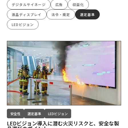
デジタルサイネージ
広告
収益化
液晶ディスプレイ
法令・規定
選定基準
LEDビジョン
安全性
選定基準
LEDビジョン
LEDビジョン導入に潜む火災リスクと、安全な製