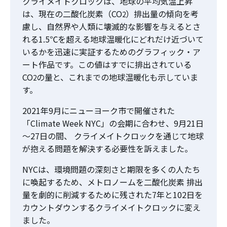
クライメイトクロックは、地球の平均気温上昇
は、現在の二酸化炭素（CO
）排出量の傾向を考
2
慮し、自然界や人類に壊滅的な影響を与えるとさ
れる1.5℃を超える地球温暖化にどれだけ近づいて
いるかを迅速に実証するためのグラフィック・ア
ート作品です。この値はすでに排出されている
CO
の量と、これまでの地球温暖化も示していま
2
す。
2021年9月にニューヨーク市で開催された
「Climate Week NYC」の会期に合わせ、9月21日
～27日の間、 クライメイトクロックを通じて地球
が抱える問題を解決する必要性を訴えました。
NYCは、環境問題の深刻さと期限を多くの人たち
に喚起するため、メトロノームを二酸化炭素 排出
量を劇的に削減するために残された7年と102日を
カウントダウンするクライメイトクロックに変え
ました。