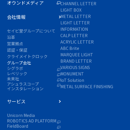
オウンドメディア
CHANNEL LETTER
LIGHT BOX
会社情報
METAL LETTER
LIGHT LETTER
INFORMATION
セイビ堂グループについて
CALP LETTER
沿革
ACRYLIC LETTER
営業拠点
ABC Brite
認証・保証
MARQUEE LIGHT
クライメイトクロック
BRAND LETTER
グループ会社
VARIOUS SIGNS
シグラボ
レベリック
MONUMENT
未来社
IoT Solution
アシュラスコープ
METAL SURFACE FINISHING
インスタレーション
サービス
Unicorn Media
ROBOTICS AD PLATFORM
FieldBoard