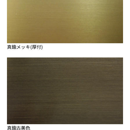
真鍮メッキ(厚付)
真鍮古美色