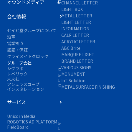
オウンドメディア
CHANNEL LETTER
LIGHT BOX
会社情報
METAL LETTER
LIGHT LETTER
INFORMATION
セイビ堂グループについて
CALP LETTER
沿革
ACRYLIC LETTER
営業拠点
ABC Brite
認証・保証
MARQUEE LIGHT
クライメイトクロック
BRAND LETTER
グループ会社
VARIOUS SIGNS
シグラボ
レベリック
MONUMENT
未来社
IoT Solution
アシュラスコープ
METAL SURFACE FINISHING
インスタレーション
サービス
Unicorn Media
ROBOTICS AD PLATFORM
FieldBoard