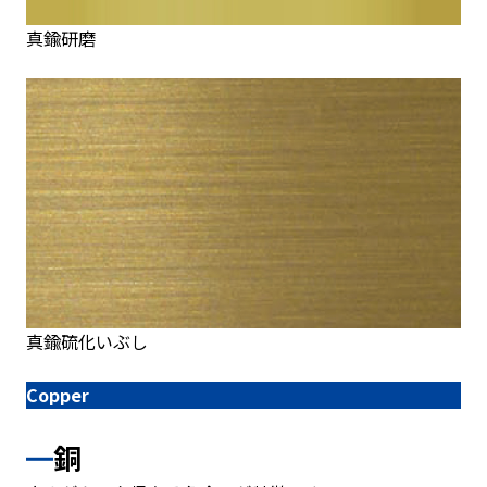
真鍮研磨
真鍮硫化いぶし
Copper
銅