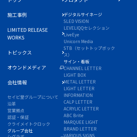
施工事例
デジタルサイネージ
SLED VISION
LEVELIQQセレクション
LIMITED RELEASE
LiveEye
WORKS
Unicorn Media
STB（セットトップボック
トピックス
ス）
サイン・看板
オウンドメディア
CHANNEL LETTER
LIGHT BOX
会社情報
METAL LETTER
LIGHT LETTER
INFORMATION
セイビ堂グループについて
CALP LETTER
沿革
ACRYLIC LETTER
営業拠点
ABC Brite
認証・保証
MARQUEE LIGHT
クライメイトクロック
BRAND LETTER
グループ会社
VARIOUS SIGNS
シグラボ